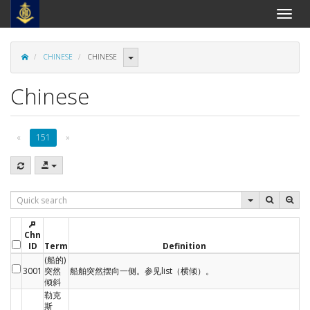
Toggle
naviga
CHINESE
CHINESE
Chinese
«
151
»
Chn
ID
Term
Definition
(船的)
3001
突然
船舶突然摆向一侧。参见list（横倾）。
倾斜
勒克
斯